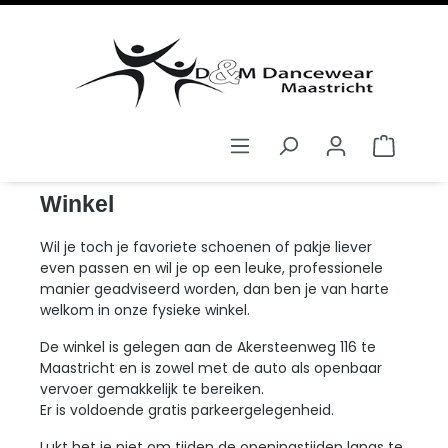
hoofdinhoud
Handige links
WINKEL - OPENINGSTIJDEN
Winkel
Wil je toch je favoriete schoenen of pakje liever
even passen en wil je op een leuke, professionele
manier geadviseerd worden, dan ben je van harte
welkom in onze fysieke winkel.
De winkel is gelegen aan de Akersteenweg 116 te
Maastricht en is zowel met de auto als openbaar
vervoer gemakkelijk te bereiken.
Er is voldoende gratis parkeergelegenheid.
Lukt het je niet om tijden de openingstijden langs te