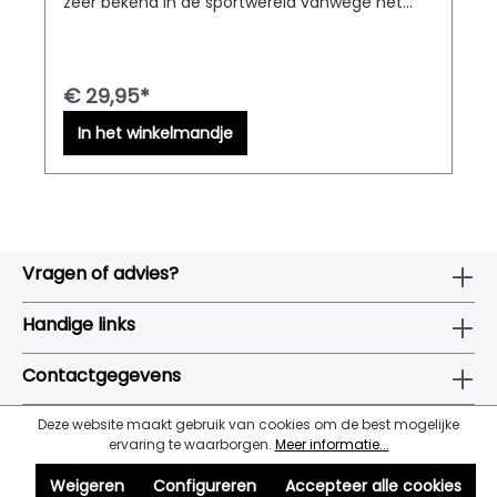
zeer bekend in de sportwereld vanwege het
elastische vermogen waardoor deze stof zich
makkelijk naar het lichaam vormt en eveneens
de huid goed laat ademen. De short heeft een
elastische band waardoor deze goed blijft
€ 29,95*
zitten.D&M Dancewear... Droom van iedere
Danser !
In het winkelmandje
Vragen of advies?
Handige links
Contactgegevens
Deze website maakt gebruik van cookies om de best mogelijke
ervaring te waarborgen.
Meer informatie...
Weigeren
Configureren
Accepteer alle cookies