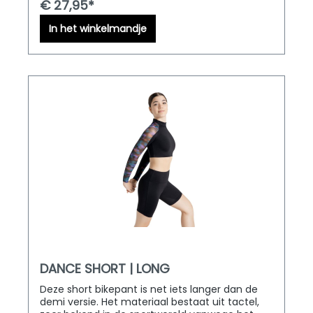
€ 27,95*
waardoor deze goed blijft zitten.
In het winkelmandje
DANCE SHORT | LONG
Deze short bikepant is net iets langer dan de
demi versie. Het materiaal bestaat uit tactel,