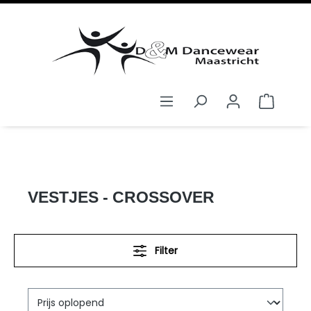
hoofdinhoud
KIDS
KLEDING
VESTJES - CROSSOVER
VESTJES - CROSSOVER
Filter