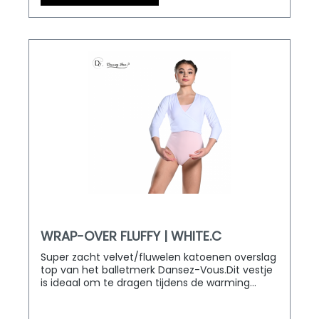
WRAP-OVER FLUFFY | WHITE.C
Super zacht velvet/fluwelen katoenen overslag
top van het balletmerk Dansez-Vous.Dit vestje
is ideaal om te dragen tijdens de warming
up. Verkrijgbaar in zowel volwassen als
kindermaten.D&M Dancewear levert door heel