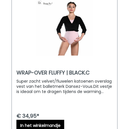
WRAP-OVER FLUFFY | BLACK.C
Super zacht velvet/fluwelen katoenen overslag
vest van het balletmerk Dansez-Vous.Dit vestje
is ideaal om te dragen tijdens de warming
up. Verkrijgbaar in zowel volwassen als
kindermaten.D&M Dancewear levert door heel
Europa!
€ 34,95*
In het winkelmandje