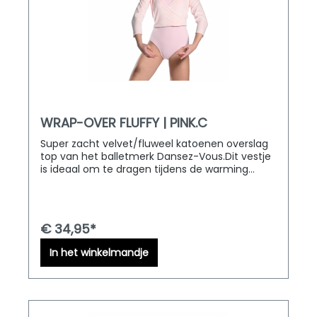
WRAP-OVER FLUFFY | PINK.C
Super zacht velvet/fluweel katoenen overslag
top van het balletmerk Dansez-Vous.Dit vestje
is ideaal om te dragen tijdens de warming
up. Verkrijgbaar in zowel volwassen als
kindermaten.D&M Dancewear levert door heel
Europa!
€ 34,95*
In het winkelmandje