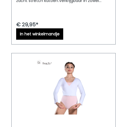
zacht stretch katoen.Verkrijgbaar in zowel
kinder als volwassen maten. D&M Dancewear
levert door heel Europa!
€ 29,95*
In het winkelmandje