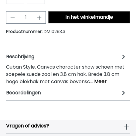
Producthoeveelheid: Voer de gewenste
In het winkelmandje
Productnummer:
DM10293.3
Beschrijving
Cuban Style, Canvas character show schoen met
soepele suede zool en 3.8 cm hak. Brede 3.8 cm
hoge blokhak met canvas bovensc…
Meer
Beoordelingen
Vragen of advies?