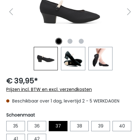
€ 39,95*
Prijzen incl. BTW en excl. verzendkosten
Beschikbaar over 1 dag, levertijd 2 - 5 WERKDAGEN
Selecteer
Schoenmaat
35
36
37
38
39
40
41
42