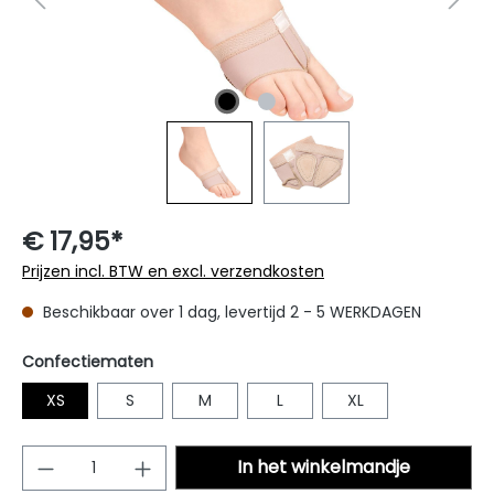
€ 17,95*
Prijzen incl. BTW en excl. verzendkosten
Beschikbaar over 1 dag, levertijd 2 - 5 WERKDAGEN
Selecteer
Confectiematen
XS
S
M
L
XL
Producthoeveelheid: Voer de gewenste
In het winkelmandje