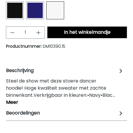
BLACK
MIDNIGHT
WHITE
Producthoeveelheid: Voer de gewenste
In het winkelmandje
Productnummer:
DM10390.15
Beschrijving
Steel de show met deze stoere dancer
hoodie! Hoge kwaliteit sweater met zachte
binnenkant.Verkrijgbaar in kleuren:•Navy•Blac…
Meer
Beoordelingen