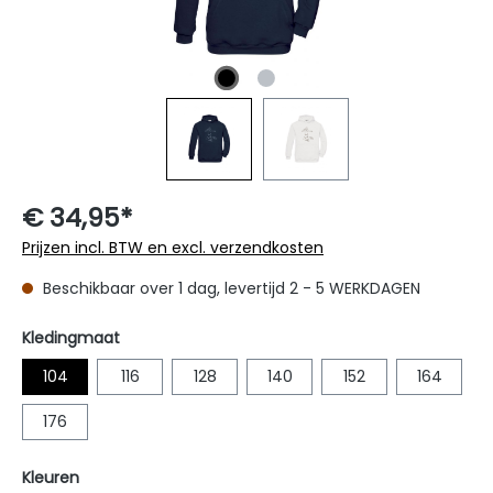
€ 34,95*
Prijzen incl. BTW en excl. verzendkosten
Beschikbaar over 1 dag, levertijd 2 - 5 WERKDAGEN
Selecteer
Kledingmaat
104
116
128
140
152
164
176
Selecteer
Kleuren